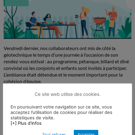
Vendredi dernier, nos collaborateurs ont mis de côté la
géotechnique le temps d’une journée à l’occasion de son
rendez-vous estival : au programme, pétanque, billard et dîné
convivial où les conjoints et enfants sont invités à participer.
L’ambiance était détendue et le moment important pour la
cohésion d’équipe.
Ce site web utilise des cookies.
En poursuivant votre navigation sur ce site, vous
acceptez l’utilisation de cookies pour réaliser des
statistiques de visite.
[+] Plus d'infos
Tout refuser
Accepter