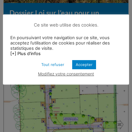
Dossier Loi sur l’eau pour un
bâtiment à usage d’habitation à
Ce site web utilise des cookies.
Estrablin (38)
En poursuivant votre navigation sur ce site, vous
en savoir plus
acceptez l’utilisation de cookies pour réaliser des
statistiques de visite.
[+] Plus d'infos
Tout refuser
Accepter
Modifiez votre consentement