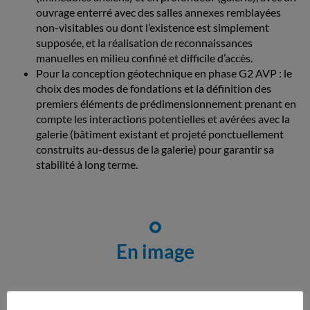
ouvrage enterré avec des salles annexes remblayées
non-visitables ou dont l’existence est simplement
supposée, et la réalisation de reconnaissances
manuelles en milieu confiné et difficile d’accès.
Pour la conception géotechnique en phase G2 AVP : le
choix des modes de fondations et la définition des
premiers éléments de prédimensionnement prenant en
compte les interactions potentielles et avérées avec la
galerie (bâtiment existant et projeté ponctuellement
construits au-dessus de la galerie) pour garantir sa
stabilité à long terme.
En image