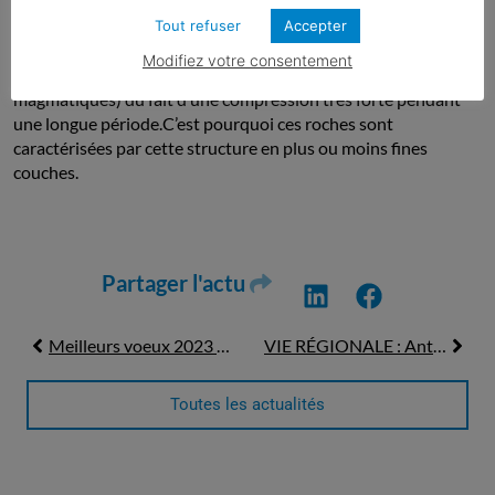
Il s’agit d’une roche métamorphique.
Tout refuser
Accepter
C’est un type de roche dont la formation a pour origine la
Modifiez votre consentement
transformation à l’état solide d’une roche (sédimentaires ou
magmatiques) du fait d’une compression très forte pendant
une longue période.C’est pourquoi ces roches sont
caractérisées par cette structure en plus ou moins fines
couches.
Partager l'actu
Meilleurs voeux 2023 ! Découvrez notre vidéo
VIE RÉGIONALE : Antémys et la ville de Lyon￼
Toutes les actualités