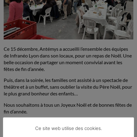
Ce 15 décembre, Antémys a accueilli l’ensemble des équipes
de Infranéo Lyon dans son locaux, pour un repas de Noël. Une
belle occasion de partager un moment convivial avant les
fêtes de fin d’année.
Puis, dans la soirée, les familles ont assisté à un spectacle de
théâtre et à un buffet, sans oublier la visite du Père Noël, pour
le plus grand bonheur des enfants…
Nous souhaitons à tous un Joyeux Noël et de bonnes fêtes de
fin d’année.
Ce site web utilise des cookies.